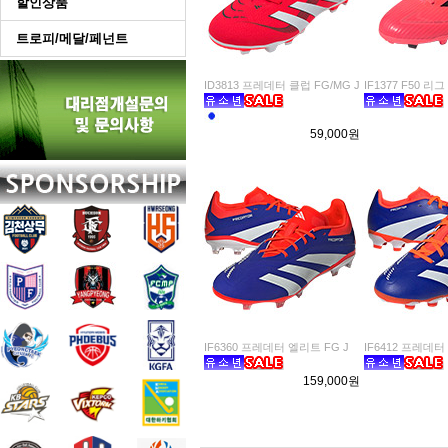
할인상품
트로피/메달/페넌트
ID3813 프레데터 클럽 FG/MG J
IF1377 F50 리그
59,000원
IF6360 프레데터 엘리트 FG J
IF6412 프레데터
159,000원