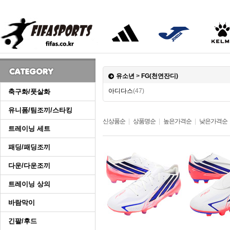
유소년
>
FG(천연잔디)
아디다스
(47)
축구화/풋살화
유니폼/팀조끼/스타킹
신상품순
|
상품명순
|
높은가격순
|
낮은가격순
트레이닝 세트
패딩/패딩조끼
다운/다운조끼
트레이닝 상의
바람막이
긴팔/후드