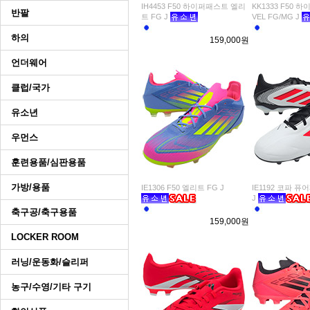
IH4453 F50 하이퍼패스트 엘리
KK1333 F50
반팔
트 FG J
VEL FG/MG J
하의
159,000원
언더웨어
클럽/국가
유소년
우먼스
훈련용품/심판용품
가방/용품
IE1306 F50 엘리트 FG J
IE1192 코파 퓨어
J
축구공/축구용품
159,000원
LOCKER ROOM
러닝/운동화/슬리퍼
농구/수영/기타 구기