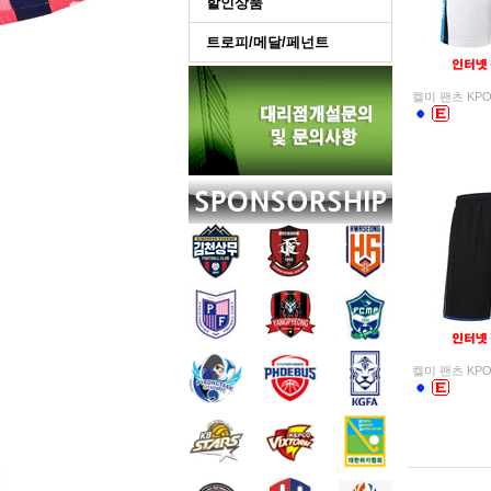
할인상품
트로피/메달/페넌트
켈미 팬츠 KPO
켈미 팬츠 KPO