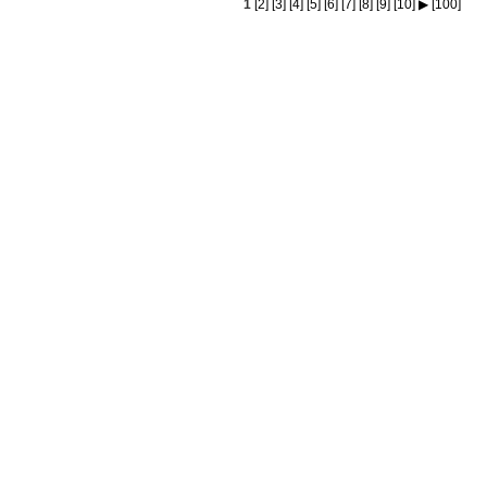
1
[2]
[3]
[4]
[5]
[6]
[7]
[8]
[9]
[10]
▶
[100]