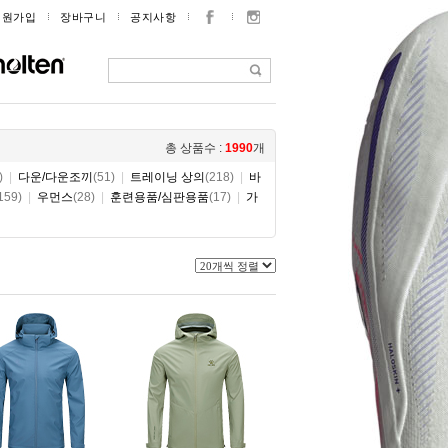
회원가입
장바구니
공지사항
총 상품수 :
1990
개
)
|
다운/다운조끼
(51)
|
트레이닝 상의
(218)
|
바
159)
|
우먼스
(28)
|
훈련용품/심판용품
(17)
|
가