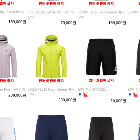
ng Jacket Black
8351TL1025 White 언더레이어
8563WT1197 Sage Green 바람
8563W
상의
막이
159,000원
79,000원
189,000원
Veil Pink 바람막이
8561CF1016 Neon Green 바람
켈미 팬츠 KPO121
켈미 팬츠
막이
239,000원
239,000원
19,000원