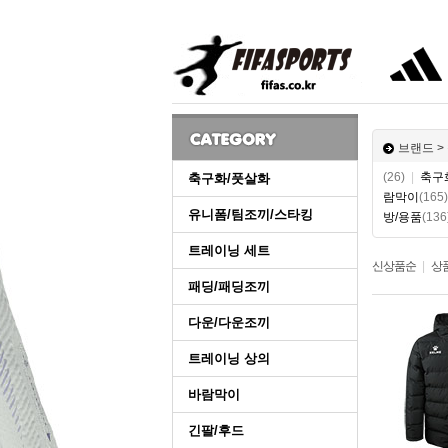
브랜드 >
(26)
|
축구
축구화/풋살화
람막이
(165)
유니폼/팀조끼/스타킹
방/용품
(136
트레이닝 세트
신상품순
|
상
패딩/패딩조끼
다운/다운조끼
트레이닝 상의
바람막이
긴팔/후드