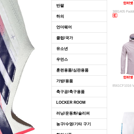
반팔
3881405 Paddi
하의
언더웨어
클럽/국가
유소년
우먼스
훈련용품/심판용품
가방/용품
8561CF1016 
축구공/축구용품
LOCKER ROOM
러닝/운동화/슬리퍼
농구/수영/기타 구기