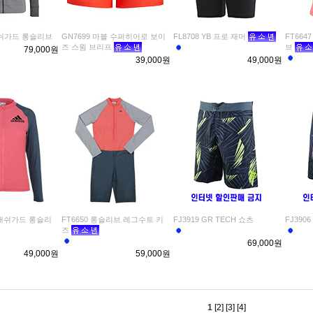
 래쉬가드 롱슬리브
GN7699 마블 수퍼히어로 보이
FL8708 YB 프로 재머
FT66
즈 스윔 브리프
브
79,000원
39,000원
49,000원
즈 래쉬가드 롱슬리
FT6650 롱슬리브 레그수트 키
FJ3919 GR TECH 쇼츠
FJ390
즈
69,000원
49,000원
59,000원
1
[2]
[3]
[4]