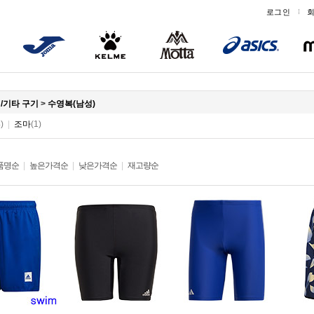
로그인
/기타 구기
>
수영복(남성)
)
|
조마
(1)
품명순
|
높은가격순
|
낮은가격순
|
재고량순