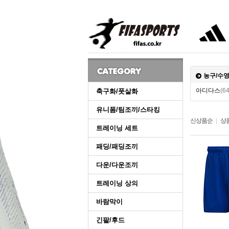
농구/수영
아디다스
(64
축구화/풋살화
유니폼/팀조끼/스타킹
신상품순
|
상
트레이닝 세트
패딩/패딩조끼
다운/다운조끼
트레이닝 상의
바람막이
긴팔/후드