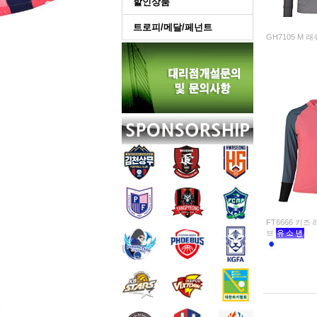
할인상품
트로피/메달/페넌트
GH7105 M
FT6666 키
브