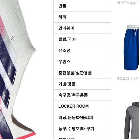
HP1773 솔리드
반팔
하의
언더웨어
클럽/국가
유소년
우먼스
훈련용품/심판용품
GQ1108 삼선
가방/용품
축구공/축구용품
LOCKER ROOM
러닝/운동화/슬리퍼
농구/수영/기타 구기