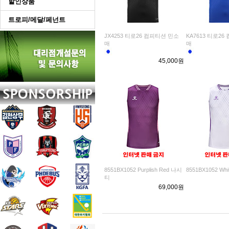
할인상품
트로피/메달/페넌트
JX4253 티로26 컴피티션 민소
KA7613 티로2
매
매
45,000원
8551BX1052 Purplish Red 나시
8551BX1052 Wh
티
69,000원