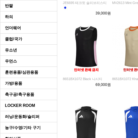
JE6695 테크핏 슬리브리스티
MV2613 Mint G
반팔
39,000원
하의
언더웨어
클럽/국가
유소년
우먼스
훈련용품/심판용품
8651BX1072 Black 나시티
8651BX1072 Kh
가방/용품
69,000원
축구공/축구용품
LOCKER ROOM
러닝/운동화/슬리퍼
농구/수영/기타 구기