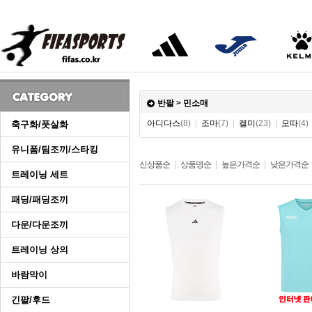
반팔
>
민소매
아디다스
(8)
|
조마
(7)
|
켈미
(23)
|
모따
(4)
축구화/풋살화
유니폼/팀조끼/스타킹
신상품순
|
상품명순
|
높은가격순
|
낮은가격순
트레이닝 세트
패딩/패딩조끼
다운/다운조끼
트레이닝 상의
바람막이
긴팔/후드