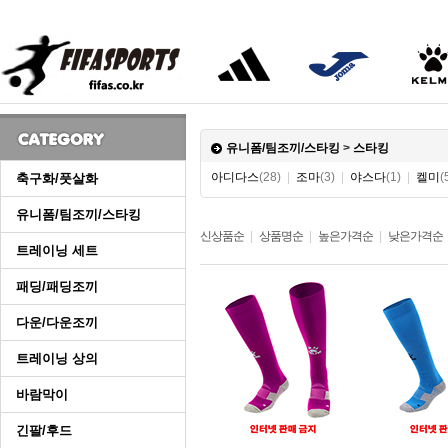
유니폼/팀조끼/스타킹
>
스타킹
아디다스
(28)
|
조마
(3)
|
야스다
(1)
|
켈미
(
축구화/풋살화
유니폼/팀조끼/스타킹
신상품순
|
상품명순
|
높은가격순
|
낮은가격순
트레이닝 세트
패딩/패딩조끼
다운/다운조끼
트레이닝 상의
바람막이
긴팔/후드