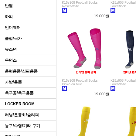
K15z908 Football Socks
K15z908 Footbal
반팔
Rose/White
Blue/Black
19,000원
하의
언더웨어
클럽/국가
유소년
우먼스
훈련용품/심판용품
K15z908 Football Socks
K15z908 Footbal
가방/용품
Pink/Sea blue
Blue/White
축구공/축구용품
19,000원
LOCKER ROOM
러닝/운동화/슬리퍼
농구/수영/기타 구기