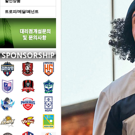
할인상품
트로피/메달/페넌트