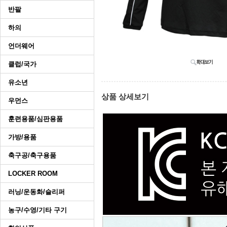
반팔
하의
언더웨어
클럽/국가
유소년
상품 상세보기
우먼스
훈련용품/심판용품
가방/용품
축구공/축구용품
LOCKER ROOM
러닝/운동화/슬리퍼
농구/수영/기타 구기