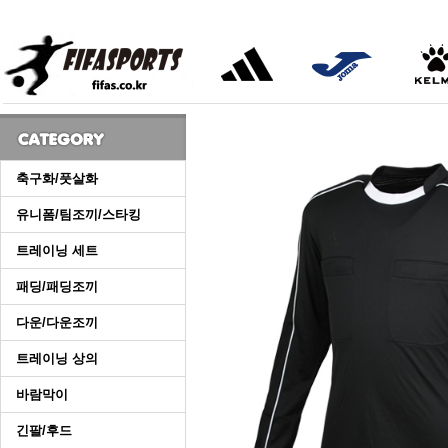
축구화/풋살화
유니폼/팀조끼/스타킹
트레이닝 세트
패딩/패딩조끼
다운/다운조끼
트레이닝 상의
바람막이
긴팔/후드