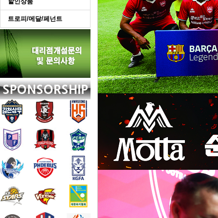
할인상품
트로피/메달/페넌트