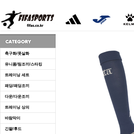
축구화/풋살화
유니폼/팀조끼/스타킹
트레이닝 세트
패딩/패딩조끼
다운/다운조끼
트레이닝 상의
바람막이
긴팔/후드