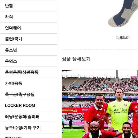
반팔
하의
언더웨어
클럽/국가
유소년
상품 상세보기
우먼스
훈련용품/심판용품
가방/용품
축구공/축구용품
LOCKER ROOM
러닝/운동화/슬리퍼
농구/수영/기타 구기