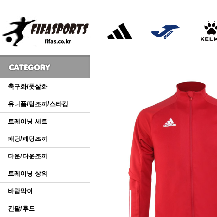
축구화/풋살화
유니폼/팀조끼/스타킹
트레이닝 세트
패딩/패딩조끼
다운/다운조끼
트레이닝 상의
바람막이
긴팔/후드