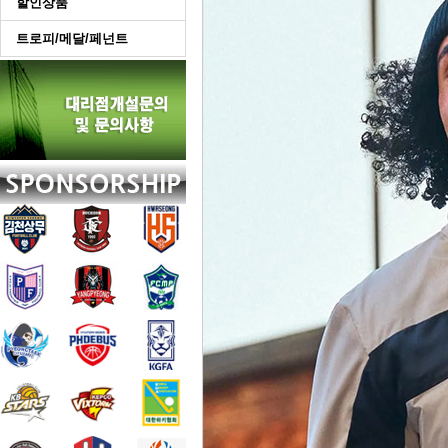
할인상품
트로피/메달/페넌트