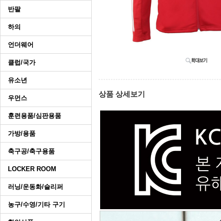
반팔
하의
언더웨어
클럽/국가
유소년
상품 상세보기
우먼스
훈련용품/심판용품
가방/용품
축구공/축구용품
LOCKER ROOM
러닝/운동화/슬리퍼
농구/수영/기타 구기